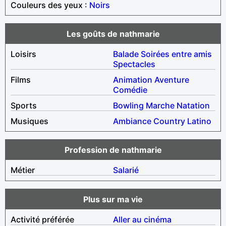
Couleurs des yeux :
Noirs
Les goûts de nathmarie
Loisirs
Balade
Soirées entre amis
Spectacles
Films
Animation
Aventure
Comédie
Sports
Bowling
Marche
Natation
Musiques
Ambiance
Country
Latino
Profession de nathmarie
Métier
Salarié
Plus sur ma vie
Activité préférée
Aller au cinéma