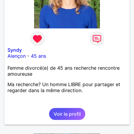
Syndy
Alençon
-
45 ans
Femme divorcé(e) de 45 ans recherche rencontre
amoureuse
Ma recherche? Un homme LIBRE pour partager et
regarder dans la même direction.
Voir le profil