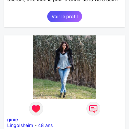
Voir le profil
ginie
Lingolsheim
-
48 ans