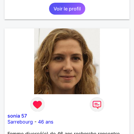
Voir le profil
sonia 57
Sarrebourg
-
46 ans
Femme divorcé(e) de 46 ans recherche rencontre