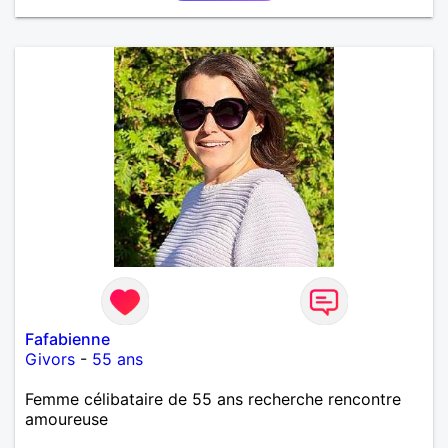
Fafabienne
Givors
-
55 ans
Femme célibataire de 55 ans recherche rencontre
amoureuse