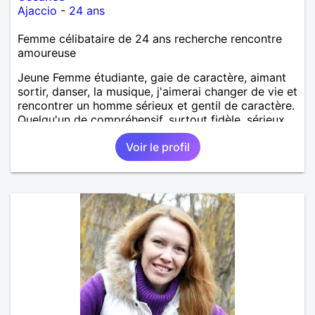
Ajaccio
-
24 ans
Femme célibataire de 24 ans recherche rencontre
amoureuse
Jeune Femme étudiante, gaie de caractère, aimant
sortir, danser, la musique, j'aimerai changer de vie et
rencontrer un homme sérieux et gentil de caractère.
Quelqu'un de compréhensif, surtout fidèle, sérieux
pour vie de couple dans l'enchantement !
Voir le profil