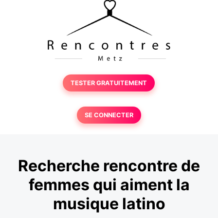
TESTER GRATUITEMENT
SE CONNECTER
Recherche rencontre de
femmes qui aiment la
musique latino