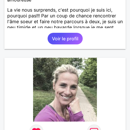
La vie nous surprends, c'est pourquoi je suis ici,
pourquoi pas!!! Par un coup de chance rencontrer
l'âme soeur et faire notre parcours à deux, je suis un
peu timide et un peu bavarde lorsque je me sent
bien. J'attends de vos nouvelles.
Voir le profil