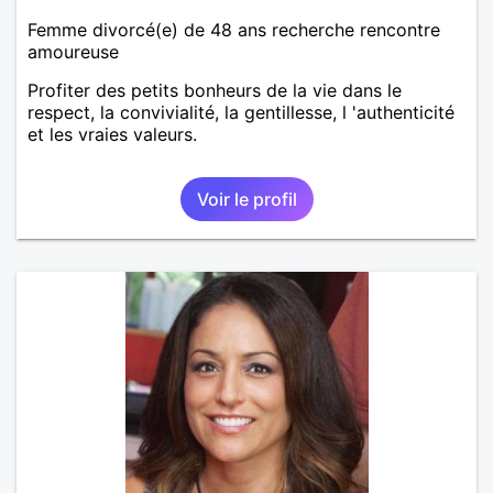
Femme divorcé(e) de 48 ans recherche rencontre
amoureuse
Profiter des petits bonheurs de la vie dans le
respect, la convivialité, la gentillesse, l 'authenticité
et les vraies valeurs.
Voir le profil