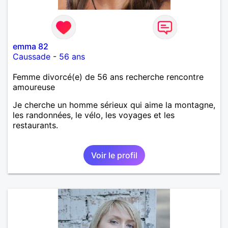
emma 82
Caussade
-
56 ans
Femme divorcé(e) de 56 ans recherche rencontre
amoureuse
Je cherche un homme sérieux qui aime la montagne,
les randonnées, le vélo, les voyages et les
restaurants.
Voir le profil