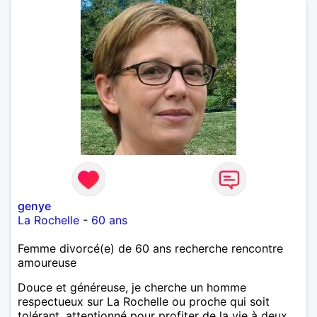
genye
La Rochelle
-
60 ans
Femme divorcé(e) de 60 ans recherche rencontre
amoureuse
Douce et généreuse, je cherche un homme
respectueux sur La Rochelle ou proche qui soit
tolérant, attentionné pour profiter de la vie à deux.