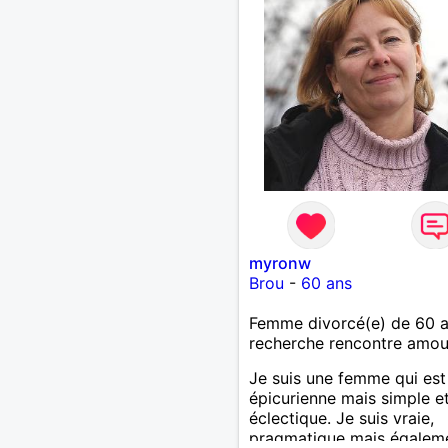
myronw
Brou
-
60 ans
Femme divorcé(e) de 60 
recherche rencontre amo
Je suis une femme qui est
épicurienne mais simple e
éclectique. Je suis vraie,
pragmatique mais égalem