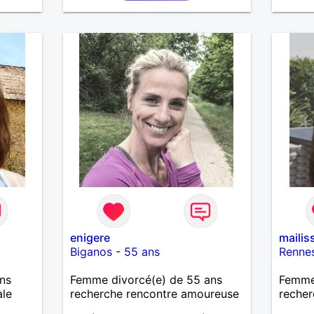
enigere
mailis
Biganos
-
55 ans
Renne
ns
Femme divorcé(e) de 55 ans
Femme 
ale
recherche rencontre amoureuse
recher