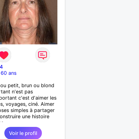
24
-
60 ans
ou petit, brun ou blond
rtant n'est pas
mportant c'est d'aimer les
s, voyages, ciné. Aimer
oses simples à partager
onstruire une histoire
se.
Voir le profil