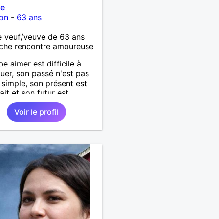
le
on
-
63 ans
 veuf/veuve de 63 ans
che rencontre amoureuse
be aimer est difficile à
uer, son passé n'est pas
 simple, son présent est
ait et son futur est
ionnel.
Voir le profil