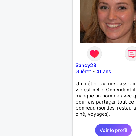
Sandy23
Guéret
-
41 ans
Un métier qui me passionn
vie est belle. Cependant i
manque un homme avec qu
pourrais partager tout ce 
bonheur, (sorties, restaura
ciné, voyages).
Voir le profil