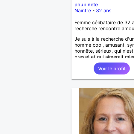
poupinete
Naintré
-
32 ans
Femme célibataire de 32 
recherche rencontre amo
Je suis à la recherche d'u
homme cool, amusant, sy
honnête, sérieux, qui n'es
pressé et qui aimerait mi
connaitre. J'aime les per
Voir le profil
qui sont simples, affectue
avec un grand coeur.