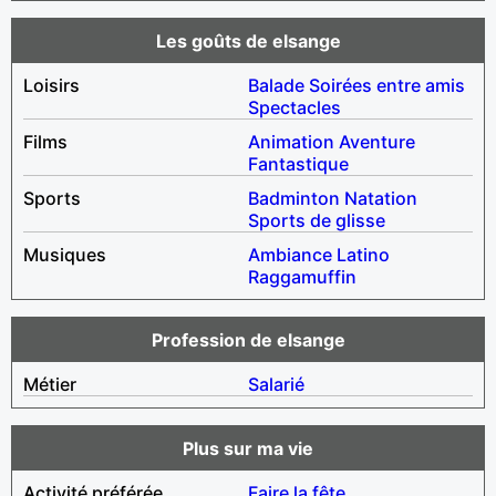
Les goûts de elsange
Loisirs
Balade
Soirées entre amis
Spectacles
Films
Animation
Aventure
Fantastique
Sports
Badminton
Natation
Sports de glisse
Musiques
Ambiance
Latino
Raggamuffin
Profession de elsange
Métier
Salarié
Plus sur ma vie
Activité préférée
Faire la fête