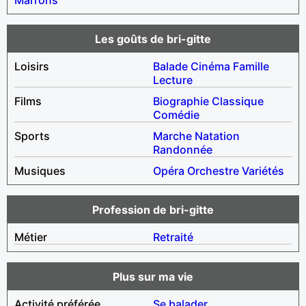
Les goûts de bri-gitte
Loisirs
Balade
Cinéma
Famille
Lecture
Films
Biographie
Classique
Comédie
Sports
Marche
Natation
Randonnée
Musiques
Opéra
Orchestre
Variétés
Profession de bri-gitte
Métier
Retraité
Plus sur ma vie
Activité préférée
Se balader