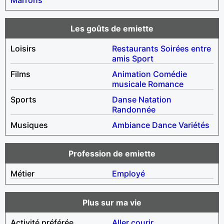
Les goûts de emiette
Loisirs
Restaurants
Soirées entre
amis
Sport
Films
Animation
Comédie
musicale
Romance
Sports
Danse
Natation
Randonnée
Musiques
Ambiance
Dance
Variétés
Profession de emiette
Métier
Employé
Plus sur ma vie
Activité préférée
Aller courir