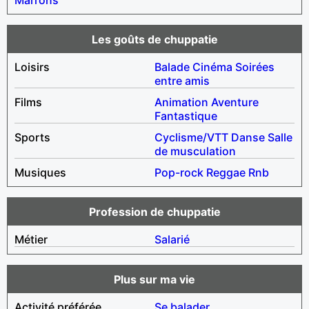
Les goûts de chuppatie
Loisirs
Balade
Cinéma
Soirées
entre amis
Films
Animation
Aventure
Fantastique
Sports
Cyclisme/VTT
Danse
Salle
de musculation
Musiques
Pop-rock
Reggae
Rnb
Profession de chuppatie
Métier
Salarié
Plus sur ma vie
Activité préférée
Se balader