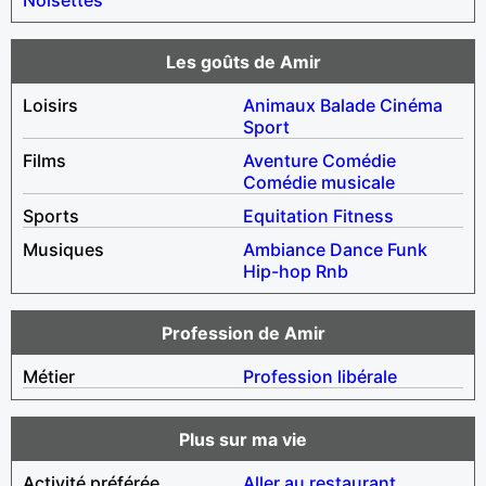
Les goûts de Amir
Loisirs
Animaux
Balade
Cinéma
Sport
Films
Aventure
Comédie
Comédie musicale
Sports
Equitation
Fitness
Musiques
Ambiance
Dance
Funk
Hip-hop
Rnb
Profession de Amir
Métier
Profession libérale
Plus sur ma vie
Activité préférée
Aller au restaurant