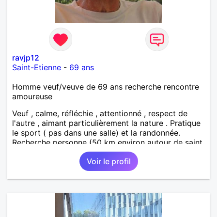
ravjp12
Saint-Etienne
-
69 ans
Homme veuf/veuve de 69 ans recherche rencontre
amoureuse
Veuf , calme, réfléchie , attentionné , respect de
l'autre , aimant particulièrement la nature . Pratique
le sport ( pas dans une salle) et la randonnée.
Recherche personne (50 km environ autour de saint
étienne) pour finir le reste de ma vie , sereinement ,
Voir le profil
en parfaite harmonie et confiance.