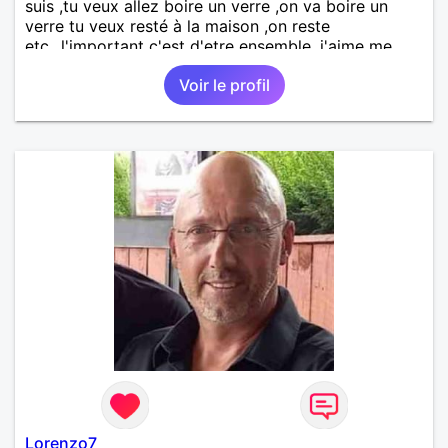
suis ,tu veux allez boire un verre ,on va boire un
verre tu veux resté à la maison ,on reste
etc...l'important c'est d'etre ensemble .j'aime me
balader , faire du sport , regarder des film , aller au
Voir le profil
théatre etc et j'aime par dessus tous rire
Lorenzo7