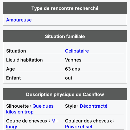
Type de rencontre recherché
Amoureuse
Situation familiale
Situation
Célibataire
Lieu d'habitation
Vannes
Age
63 ans
Enfant
oui
Description physique de Cashflow
Silhouette :
Quelques
Style :
Décontracté
kilos en trop
Coupe de cheveux :
Mi-
Couleur des cheveux :
longs
Poivre et sel