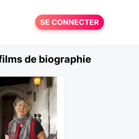
SE CONNECTER
films de biographie