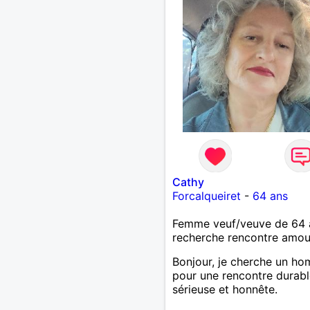
Cathy
Forcalqueiret
-
64 ans
Femme veuf/veuve de 64 
recherche rencontre amo
Bonjour, je cherche un h
pour une rencontre durabl
sérieuse et honnête.