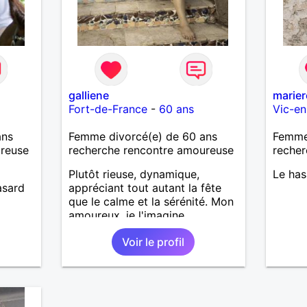
galliene
marie
Fort-de-France
-
60 ans
Vic-en
ans
Femme divorcé(e) de 60 ans
Femme
ureuse
recherche rencontre amoureuse
recher
Plutôt rieuse, dynamique,
Le has
asard
appréciant tout autant la fête
que le calme et la sérénité. Mon
amoureux, je l'imagine
optimiste, tendre plutôt sportif
Voir le profil
et attentionné.