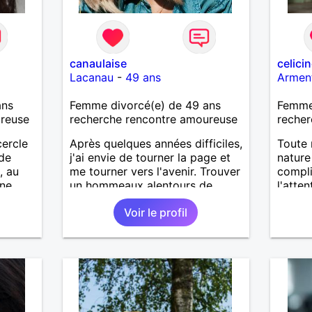
canaulaise
celici
Lacanau
-
49 ans
Arment
ans
Femme divorcé(e) de 49 ans
Femme
ureuse
recherche rencontre amoureuse
recher
cercle
Après quelques années difficiles,
Toute 
 de
j'ai envie de tourner la page et
nature
, au
me tourner vers l'avenir. Trouver
compli
une
un hommeaux alentours de
l'atten
Lacanau voir la Gironde pour
Voir le profil
avancer, une épaule sur laquelle
me reposer. J'ai beaucoup de
choses à partager, la nature, les
animaux, la danse et pas
seulement...Important : Inutile si
vous êtes trop loin et trop jeune,
je ne répondrai pas. Merci.