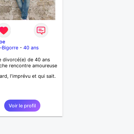
roe
-Bigorre
-
40 ans
 divorcé(e) de 40 ans
che rencontre amoureuse
ard, l'imprévu et qui sait.
Voir le profil