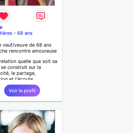
ne
ières
-
68 ans
 veuf/veuve de 68 ans
che rencontre amoureuse
relation quelle que soit sa
 se construit sur la
cité, le partage,
tion et l'écoute.
Voir le profil