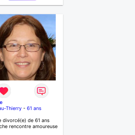
e
u-Thierry
-
61 ans
divorcé(e) de 61 ans
che rencontre amoureuse