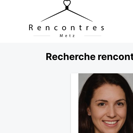
Recherche rencontr