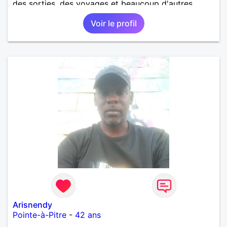
des sorties, des voyages et beaucoup d'autres
choses.
Voir le profil
Arisnendy
Pointe-à-Pitre
-
42 ans