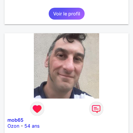
Voir le profil
mob65
Ozon
-
54 ans