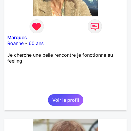
Marques
Roanne
-
60 ans
Je cherche une belle rencontre je fonctionne au
feeling
Voir le profil