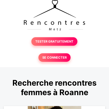
TESTER GRATUITEMENT
SE CONNECTER
Recherche rencontres
femmes à Roanne