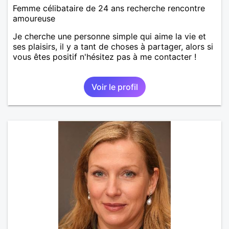
Femme célibataire de 24 ans recherche rencontre
amoureuse
Je cherche une personne simple qui aime la vie et
ses plaisirs, il y a tant de choses à partager, alors si
vous êtes positif n'hésitez pas à me contacter !
Voir le profil