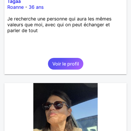
Tagaa
Roanne
-
36 ans
Je recherche une personne qui aura les mêmes
valeurs que moi, avec qui on peut échanger et
parler de tout
Voir le profil