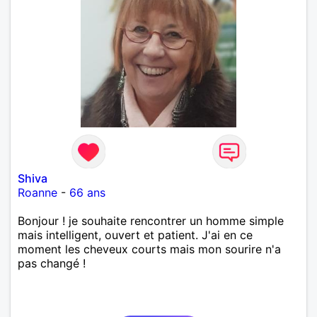
Shiva
Roanne
-
66 ans
Bonjour ! je souhaite rencontrer un homme simple
mais intelligent, ouvert et patient. J'ai en ce
moment les cheveux courts mais mon sourire n'a
pas changé !