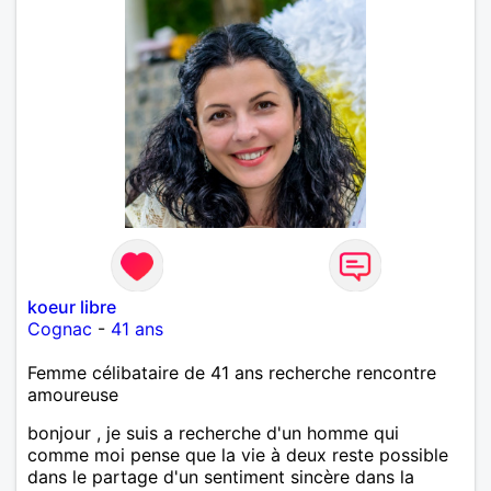
koeur libre
Cognac
-
41 ans
Femme célibataire de 41 ans recherche rencontre
amoureuse
bonjour , je suis a recherche d'un homme qui
comme moi pense que la vie à deux reste possible
dans le partage d'un sentiment sincère dans la