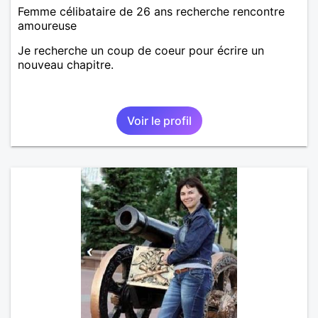
Femme célibataire de 26 ans recherche rencontre
amoureuse
Je recherche un coup de coeur pour écrire un
nouveau chapitre.
Voir le profil