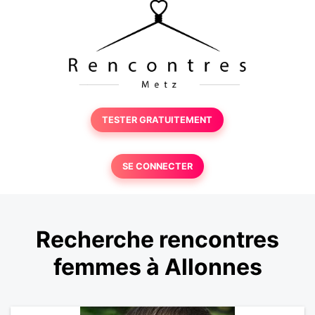
TESTER GRATUITEMENT
SE CONNECTER
Recherche rencontres
femmes à Allonnes