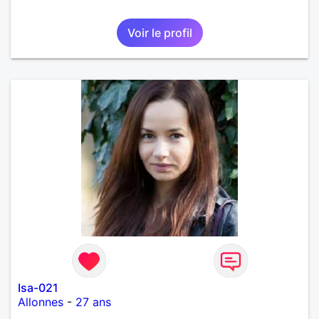
Voir le profil
Isa-021
Allonnes
-
27 ans