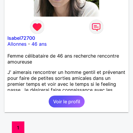
Isabel72700
Allonnes
-
46 ans
Femme célibataire de 46 ans recherche rencontre
amoureuse
J' aimerais rencontrer un homme gentil et prévenant
pour faire de petites sorties amicales dans un
premier temps et voir avec le temps si le feeling
passe. Je désirerai faire connaissance avec les
personne de 50km du Mans voire un peu plus, mais
Voir le profil
pas trop trop éloigné.
1