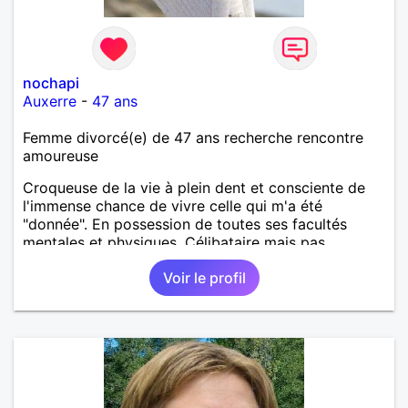
nochapi
Auxerre
-
47 ans
Femme divorcé(e) de 47 ans recherche rencontre
amoureuse
Croqueuse de la vie à plein dent et consciente de
l'immense chance de vivre celle qui m'a été
"donnée". En possession de toutes ses facultés
mentales et physiques. Célibataire mais pas
solitaire, je mène une vie bien remplie. Je ne suis
Voir le profil
pas sur ce site par dépit, ni en tant que
représentatrice de la Femme Divorcée Mal dans sa
peau. A bientôt.