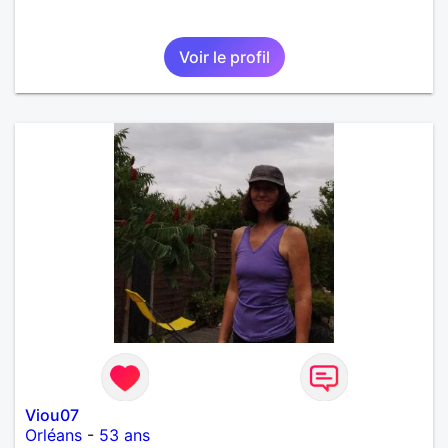
Voir le profil
Viou07
Orléans
-
53 ans